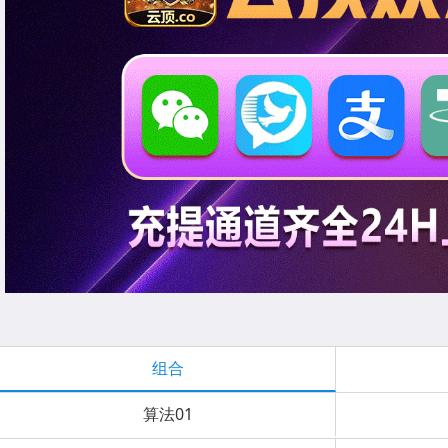
组合
算法01