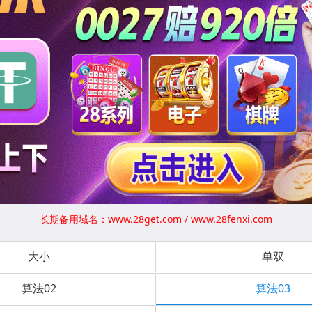
长期备用域名：www.28get.com / www.28fenxi.com
大小
单双
算法02
算法03