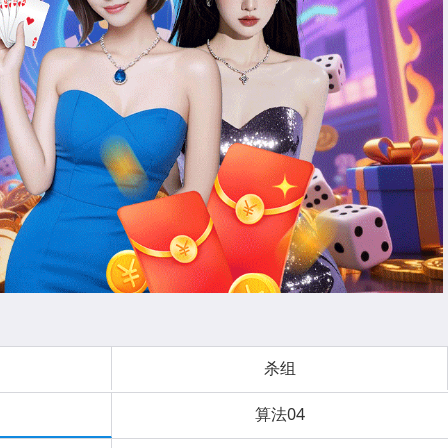
杀组
算法04