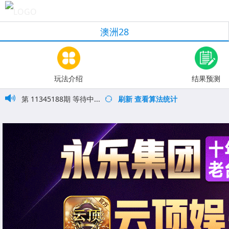
澳洲28
玩法介绍
结果预测
第
11345188
期
等待中...
刷新
查看算法统计