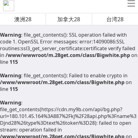
澳洲28
加拿大28
台湾28
Warning
: file_get_contents(): SSL operation failed with
code 1. OpenSSL Error messages: error:14090086:SSL
routines:ssl3_get_server_certificate:certificate verify failed
in
/www/wwwroot/m.28get.com/class/Bigwhite.php
on
line
115
Warning
: file_get_contents(): Failed to enable crypto in
/www/wwwroot/m.28get.com/class/Bigwhite.php
on
line
115
Warning
:
file_get_contents(https://cdn.my9b.com/api/bg.php?
url=180.101.45.164%3A887%2Fkj%2F28api.php%3Fname%3
Djnd28%26type%3Dtext%26token%3D28): failed to open
stream: operation failed in
/www/wwwroot/m.28get.com/class/Bigwhite.php
on