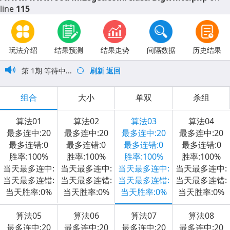
line
115
玩法介绍
结果预测
结果走势
间隔数据
历史结果
第
1
期
等待中...
刷新
返回
组合
大小
单双
杀组
算法01
算法02
算法03
算法04
最多连中:20
最多连中:20
最多连中:20
最多连中:20
最多连错:0
最多连错:0
最多连错:0
最多连错:0
胜率:100%
胜率:100%
胜率:100%
胜率:100%
当天最多连中:
当天最多连中:
当天最多连中:
当天最多连中:
当天最多连错:
当天最多连错:
当天最多连错:
当天最多连错:
当天胜率:0%
当天胜率:0%
当天胜率:0%
当天胜率:0%
算法05
算法06
算法07
算法08
最多连中:20
最多连中:20
最多连中:20
最多连中:20